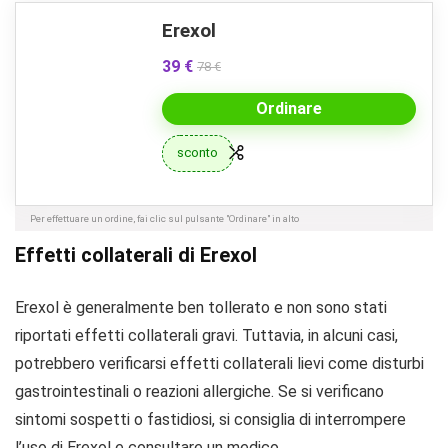
Erexol
39 €
78 €
Ordinare
sconto
Per effettuare un ordine, fai clic sul pulsante "Ordinare" in alto
Effetti collaterali di Erexol
Erexol è generalmente ben tollerato e non sono stati
riportati effetti collaterali gravi. Tuttavia, in alcuni casi,
potrebbero verificarsi effetti collaterali lievi come disturbi
gastrointestinali o reazioni allergiche. Se si verificano
sintomi sospetti o fastidiosi, si consiglia di interrompere
l’uso di Erexol e consultare un medico.