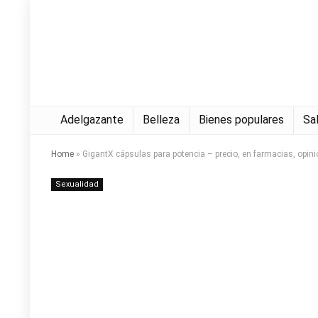
Adelgazante
Belleza
Bienes populares
Sa
Home
»
GigantX cápsulas para potencia – precio, en farmacias, opin
Sexualidad