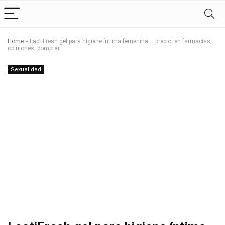
Home
»
LactiFresh gel para higiene íntima femenina – precio, en farmacias,
opiniones, comprar
Sexualidad