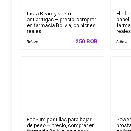
Insta Beauty suero
El The
antiarrugas – precio, comprar
cabell
en farmacia Bolivia, opiniones
farmac
reales
reale
250 BOB
Belleza
Belleza
EcoSlim рastillas para bajar
Power
de peso – precio, comprar en
prosta