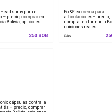
 Head spray para el
Fix&Flex crema para
o – precio, comprar en
articulaciones– precio,
ia Bolivia, opiniones
comprar en farmacia Bol
s
opiniones reales
250 BOB
25
Salud
onix сápsulas contra la
titis – precio, comprar