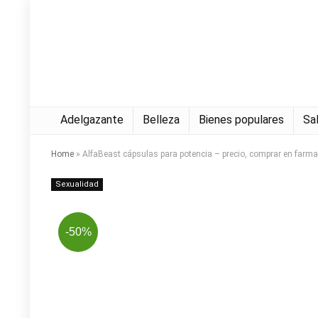
Adelgazante
Belleza
Bienes populares
Sa
Home
»
AlfaBeast cápsulas para potencia – precio, comprar en farmac
Sexualidad
-50%