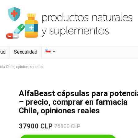
lud
Sexualidad
ia Chile, opiniones reales
AlfaBeast cápsulas para potenci
– precio, comprar en farmacia
Chile, opiniones reales
37900 CLP
75800 CLP