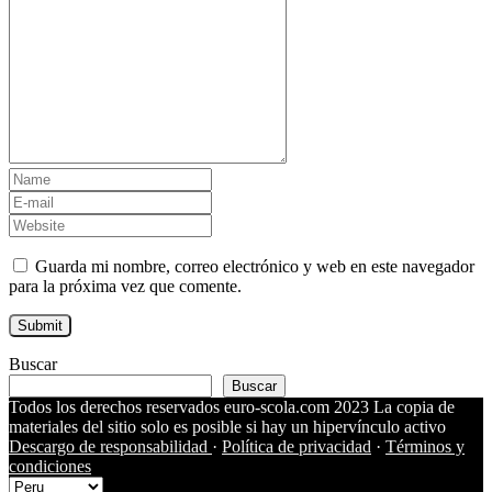
Guarda mi nombre, correo electrónico y web en este navegador
para la próxima vez que comente.
Buscar
Buscar
Todos los derechos reservados euro-scola.com 2023 La copia de
materiales del sitio solo es posible si hay un hipervínculo activo
Descargo de responsabilidad
·
Política de privacidad
·
Términos y
condiciones
Choose