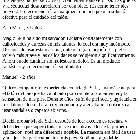
mis talones, la piel se volvió increíblemente suave y lisa. Las grietas
y la sequedad desaparecieron por completo. ¡Es como tener pies
nuevos! Lo recomendaría a cualquiera que busque una solución
efectiva para el cuidado del talón.
Ana María, 35 años
Magic Skin ha sido mi salvador. Lidiaba constantemente con
callosidades y durezas en mis talones, lo cual era muy incómodo.
Después de usar esta máscara, noté una gran mejoría. La piel se
volvió más suave y las callosidades se redujeron significativamente.
Ahora puedo caminar sin molestias ni dolor. Es un producto
fantástico y lo recomendaría sin dudarlo.
Manuel, 42 años
Quiero compartir mi experiencia con Magic Skin, una máscara para
el talón del pie que ha cambiado por completo la apariencia y la
sensación de mis pies. Durante años, sufrí de piel seca y agrietada en
mis talones, lo cual era muy incómodo y afectaba mi confianza al
usar sandalias o zapatos abiertos.
Decidí probar Magic Skin después de leer excelentes reseñas, y
debo decir que superó todas mis expectativas. Desde la primera
aplicación, noté una diferencia notable. La máscara era fácil de usar
y se ajustaba perfectamente a mis pies. Sentí una agradable