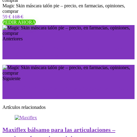
Magic Skin máscara talón pie – precio, en farmacias, opiniones,
comprar
59 €
118 €
PEDIR AHORA
Anteriores
Folicerin champú contra la caída del cabello – precio,
en farmacias, opiniones, comprar
Siguiente
Natural Slimin Patches parches adelgazantes – precio,
en farmacias, opiniones, comprar
Artículos relacionados
Maxiflex bálsamo para las articulaciones –