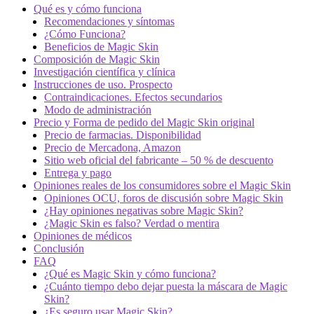
Qué es y cómo funciona
Recomendaciones y síntomas
¿Cómo Funciona?
Beneficios de Magic Skin
Composición de Magic Skin
Investigación científica y clínica
Instrucciones de uso. Prospecto
Contraindicaciones. Efectos secundarios
Modo de administración
Precio y Forma de pedido del Magic Skin original
Precio de farmacias. Disponibilidad
Precio de Mercadona, Amazon
Sitio web oficial del fabricante – 50 % de descuento
Entrega y pago
Opiniones reales de los consumidores sobre el Magic Skin
Opiniones OCU, foros de discusión sobre Magic Skin
¿Hay opiniones negativas sobre Magic Skin?
¿Magic Skin es falso? Verdad o mentira
Opiniones de médicos
Conclusión
FAQ
¿Qué es Magic Skin y cómo funciona?
¿Cuánto tiempo debo dejar puesta la máscara de Magic
Skin?
¿Es seguro usar Magic Skin?