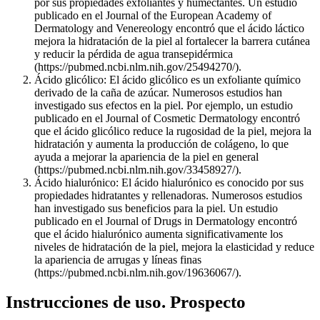
por sus propiedades exfoliantes y humectantes. Un estudio
publicado en el Journal of the European Academy of
Dermatology and Venereology encontró que el ácido láctico
mejora la hidratación de la piel al fortalecer la barrera cutánea
y reducir la pérdida de agua transepidérmica
(https://pubmed.ncbi.nlm.nih.gov/25494270/).
Ácido glicólico: El ácido glicólico es un exfoliante químico
derivado de la caña de azúcar. Numerosos estudios han
investigado sus efectos en la piel. Por ejemplo, un estudio
publicado en el Journal of Cosmetic Dermatology encontró
que el ácido glicólico reduce la rugosidad de la piel, mejora la
hidratación y aumenta la producción de colágeno, lo que
ayuda a mejorar la apariencia de la piel en general
(https://pubmed.ncbi.nlm.nih.gov/33458927/).
Ácido hialurónico: El ácido hialurónico es conocido por sus
propiedades hidratantes y rellenadoras. Numerosos estudios
han investigado sus beneficios para la piel. Un estudio
publicado en el Journal of Drugs in Dermatology encontró
que el ácido hialurónico aumenta significativamente los
niveles de hidratación de la piel, mejora la elasticidad y reduce
la apariencia de arrugas y líneas finas
(https://pubmed.ncbi.nlm.nih.gov/19636067/).
Instrucciones de uso. Prospecto