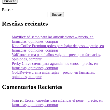
Buscar
Buscar
Reseñas recientes
Maxiflex bálsamo para las articulaciones – precio, en
farmacias, opiniones, comprar
Keto Coffee Premium polvo para bajar de peso – precio, en
farmacias, opiniones, comprar
ValGone crema para hallux valgus – precio, en farmacias,
opiniones, comprar
Perky Crave crema para agrandar los senos – precio, en
farmacias, opiniones, comprar
GoldRevive crema antiarrugas – precio, en farmacias,
opiniones, comprar
Comentarios Recientes
Juan
en
Erosen capsulas para agrandar el pene – precio, en
farmacias, opiniones, comprar