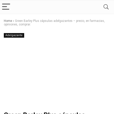
Home
»
Green Barley Plus cápsulas adelgazantes – precio, en farmacias,
opiniones, comprar.
Adelgazante