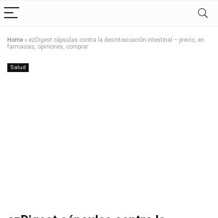
Home
»
ezDigest cápsulas contra la desintoxicación intestinal – precio, en
farmacias, opiniones, comprar
Salud