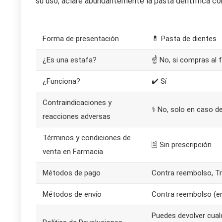
su uso, aclare abundantemente la pasta dentífrica co
Forma de presentación
💊 Pasta de dientes
¿Es una estafa?
☝ No, si compras al f
¿Funciona?
✔️ Sí
Contraindicaciones y
⚕️ No, solo en caso de
reacciones adversas
Términos y condiciones de
🗎 Sin prescripción
venta en Farmacia
Métodos de pago
Contra reembolso, Tr
Métodos de envío
Contra reembolso (env
Puedes devolver cual