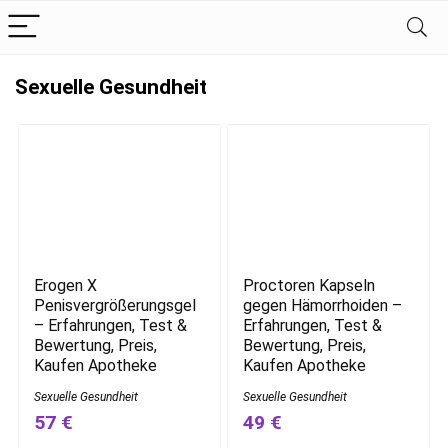
Sexuelle Gesundheit
Erogen X
Proctoren Kapseln
Penisvergrößerungsgel
gegen Hämorrhoiden –
– Erfahrungen, Test &
Erfahrungen, Test &
Bewertung, Preis,
Bewertung, Preis,
Kaufen Apotheke
Kaufen Apotheke
Sexuelle Gesundheit
Sexuelle Gesundheit
57 €
49 €